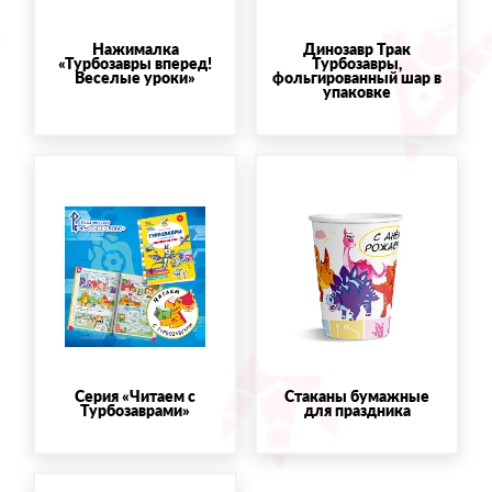
Нажималка
Динозавр Трак
«Турбозавры вперед!
Турбозавры,
Веселые уроки»
фольгированный шар в
упаковке
Серия «Читаем с
Стаканы бумажные
Турбозаврами»
для праздника